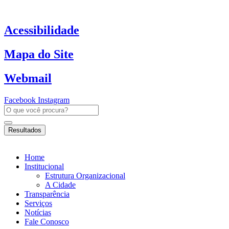
Ir
para
o
Acessibilidade
conteúdo
Mapa do Site
Webmail
Facebook
Instagram
Pesquisar
...
Resultados
Home
Institucional
Estrutura Organizacional
A Cidade
Transparência
Serviços
Notícias
Fale Conosco