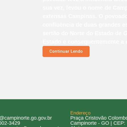
sua vez, levou o nome de Camp
extensas Campinas. O povoado
confluência de duas grandes e
sertão do Norte do Estado de G
Estado e consequentemente a c
Continuar Lendo
Endereço
ra@campinorte.go.gov.br
Praça Cristovão Colombo
2002-3429
Campinorte - GO | CEP: