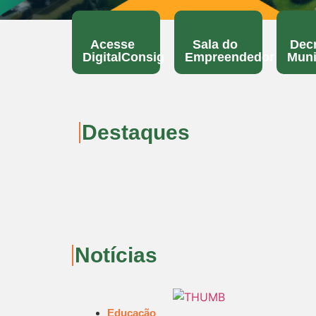
Acesse
Sala do
Dec
DigitalConsig
Empreendedor
Muni
Destaques
Notícias
Educação