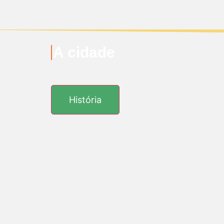
A cidade
História