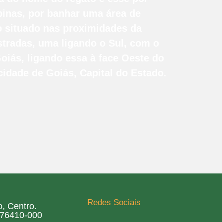
inas, por banhar uma área de
 situado nas proximidades da
stradas, uma ligando o Sul, com o
oiás, ligando essa à face Oeste do
idade de Goiás, Capital do Estado.
Redes Sociais
, Centro.
 76410-000