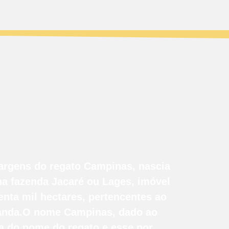
margens do regato Campinas, nascia
a fazenda Jacaré ou Lages, imóvel
nta mil hectares, pertencentes ao
randa.O nome Campinas, dado ao
ta do nome do regato e esse por