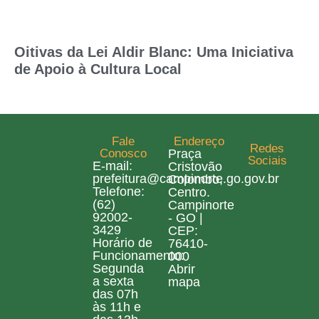
Oitivas da Lei Aldir Blanc: Uma Iniciativa
de Apoio à Cultura Local
Fale
Endereço
Redes
Conosco
Praça
Sociais
E-mail:
Cristovão
prefeitura@campinorte.go.gov.br
Colombo,
Telefone:
Centro.
(62)
Campinorte
92002-
- GO |
3429
CEP:
Horário de
76410-
Funcionamento:
000
Segunda
Abrir
a sexta
mapa
das 07h
às 11h e