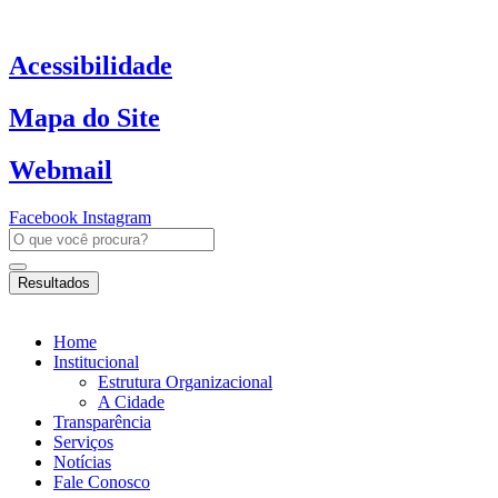
Ir
para
o
Acessibilidade
conteúdo
Mapa do Site
Webmail
Facebook
Instagram
Pesquisar
...
Resultados
Home
Institucional
Estrutura Organizacional
A Cidade
Transparência
Serviços
Notícias
Fale Conosco