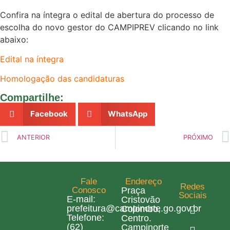
Confira na íntegra o edital de abertura do processo de
escolha do novo gestor do CAMPIPREV clicando no link
abaixo:
Edital na íntegra
Homologação das candidaturas
Compartilhe:
Facebook
WhatsApp
ANTERIOR
PRÓXIMO
Fale
Endereço
Redes
Conosco
Praça
Sociais
E-mail:
Cristovão
prefeitura@campinorte.go.gov.br
Colombo,
Telefone:
Centro.
(62)
Campinorte