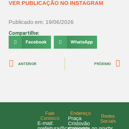
VER PUBLICAÇÃO NO INSTAGRAM
Publicado em: 19/06/2026
Compartilhe:
Facebook
WhatsApp
ANTERIOR
PRÓXIMO
Fale
Endereço
Redes
Conosco
Praça
Sociais
E-mail:
Cristovão
prefeitura@campinorte.go.gov.br
Colombo,