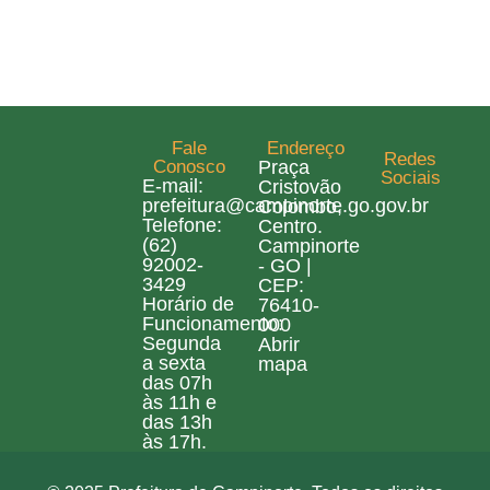
Fale
Endereço
Redes
Conosco
Praça
Sociais
E-mail:
Cristovão
prefeitura@campinorte.go.gov.br
Colombo,
Telefone:
Centro.
(62)
Campinorte
92002-
- GO |
3429
CEP:
Horário de
76410-
Funcionamento:
000
Segunda
Abrir
a sexta
mapa
das 07h
às 11h e
das 13h
às 17h.