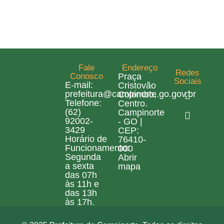
Fale
Endereço
Redes
Conosco
Praça
Sociais
E-mail:
Cristovão
prefeitura@campinorte.go.gov.br
Colombo,
Telefone:
Centro.
(62)
Campinorte
92002-
- GO |
3429
CEP:
Horário de
76410-
Funcionamento:
000
Segunda
Abrir
a sexta
mapa
das 07h
às 11h e
das 13h
às 17h.