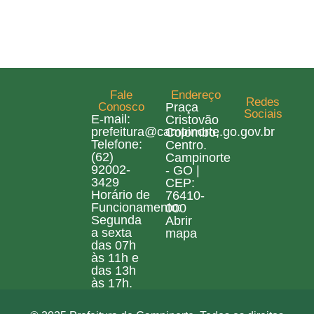
Fale
Endereço
Redes
Conosco
Praça
Sociais
E-mail:
Cristovão
prefeitura@campinorte.go.gov.br
Colombo,
Telefone:
Centro.
(62)
Campinorte
92002-
- GO |
3429
CEP:
Horário de
76410-
Funcionamento:
000
Segunda
Abrir
a sexta
mapa
das 07h
às 11h e
das 13h
às 17h.