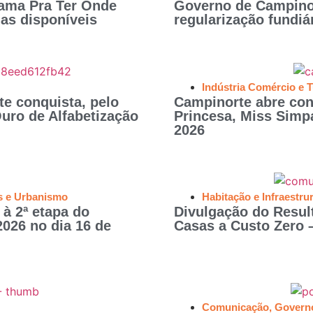
rama Pra Ter Onde
Governo de Campino
gas disponíveis
regularização fundiá
Indústria Comércio e 
e conquista, pelo
Campinorte abre con
uro de Alfabetização
Princesa, Miss Sim
2026
s e Urbanismo
Habitação e Infraestru
à 2ª etapa do
Divulgação do Resul
026 no dia 16 de
Casas a Custo Zero –
Comunicação
,
Govern