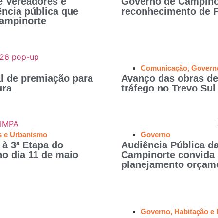
 Vereadores e
Governo de Campinor
ncia pública que
reconhecimento de P
Campinorte
Comunicação
,
Govern
l de premiação para
Avanço das obras de
ura
tráfego no Trevo Su
s e Urbanismo
Governo
 à 3ª Etapa do
Audiência Pública d
o dia 11 de maio
Campinorte convida 
planejamento orçam
Governo
,
Habitação e 