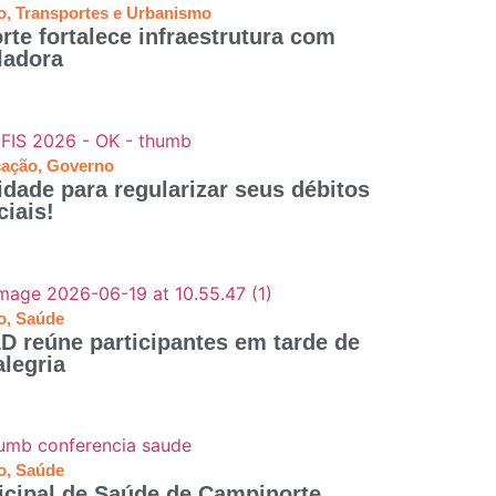
o
,
Transportes e Urbanismo
te fortalece infraestrutura com
ladora
ação
,
Governo
dade para regularizar seus débitos
iais!
o
,
Saúde
D reúne participantes em tarde de
alegria
o
,
Saúde
icipal de Saúde de Campinorte