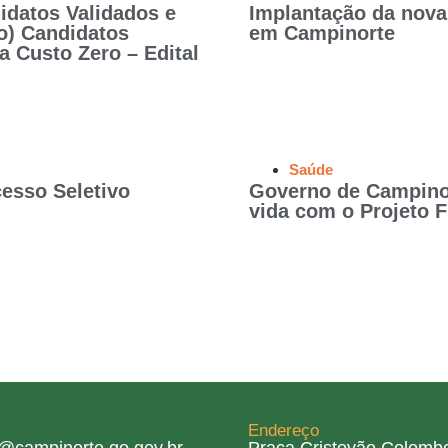
idatos Validados e
Implantação da nova
o) Candidatos
em Campinorte
 Custo Zero – Edital
Saúde
cesso Seletivo
Governo de Campino
vida com o Projeto F
Endereço
ra@campinorte.go.gov.br
Praça Cristovão Colombo