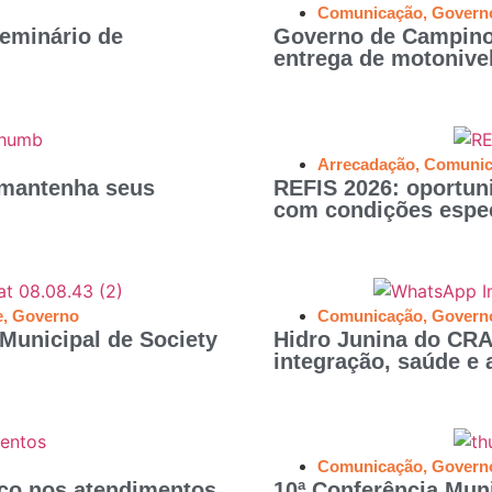
Comunicação
,
Govern
eminário de
Governo de Campinor
entrega de motonive
Arrecadação
,
Comunic
 mantenha seus
REFIS 2026: oportuni
com condições espec
e
,
Governo
Comunicação
,
Govern
 Municipal de Society
Hidro Junina do CRA
integração, saúde e 
Comunicação
,
Govern
ico nos atendimentos
10ª Conferência Mun