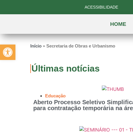
ACESSIBILIDADE
HOME
Abrir a barra de ferramentas
Início
»
Secretaria de Obras e Urbanismo
Últimas notícias
Educação
Aberto Processo Seletivo Simplific
para contratação temporária na ár