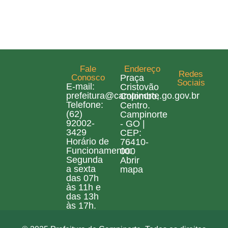
Fale
Endereço
Redes
Conosco
Praça
Sociais
E-mail:
Cristovão
prefeitura@campinorte.go.gov.br
Colombo,
Telefone:
Centro.
(62)
Campinorte
92002-
- GO |
3429
CEP:
Horário de
76410-
Funcionamento:
000
Segunda
Abrir
a sexta
mapa
das 07h
às 11h e
das 13h
às 17h.